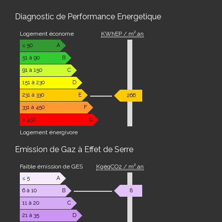
Diagnostic de Performance Energetique
Logement économe
KWhEP / m².an
≤ 50
A
51 à 90
B
91 à 150
C
151 à 230
D
231 à 330
E
266
331 à 450
F
> 450
G
Logement énergivore
Emission de Gaz à Effet de Serre
Faible émission de GES
KgéqCO2 / m².an
≤ 5
A
6 à 10
B
8
11 à 20
C
21 à 35
D