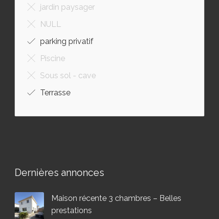
jardin paysager
NULL
parking privatif
Piscine
Sous sol - cave
Terrasse
Dernières annonces
Maison récente 3 chambres – Belles
prestations