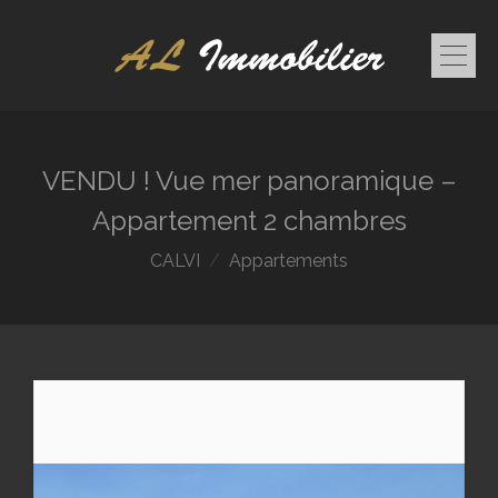
VENDU ! Vue mer panoramique –
Appartement 2 chambres
CALVI
Appartements
/* code */
/* code */
/* code */
/* code */
/* code
*/
/* code */
/* code */
/* code */
/* code */
/*
code */
/* code */
/* code */