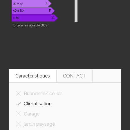
36 à 55
E
56 à 80
F
> 80
G
Forte émission de GES
Caractéristiques
CONTACT
Buanderie/ cellier
Climatisation
Garage
jardin paysagé