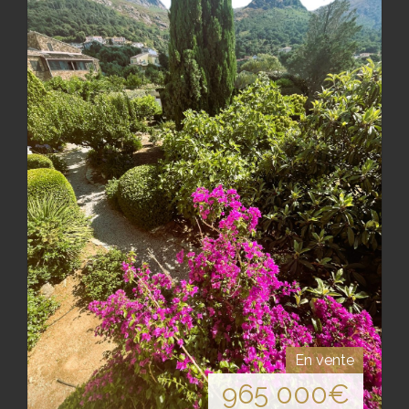
En vente
965 000
€