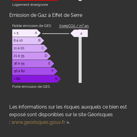
Logement énergivore
Emission de Gaz à Effet de Serre
Faible émission de GES
KgéqCO2 / m².an
≤ 5
A
4
6 à 10
B
11 à 20
C
21 à 35
D
36 à 55
E
56 à 80
F
> 80
G
Forte émission de GES
Les informations sur les risques auxquels ce bien est
exposé sont disponibles sur le site Géorisques
:
www.georisques.gouv.fr
».