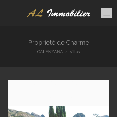
Propriété de Charme
CALENZANA
Villas
/* code */
/* code */
/* code */
/* code */
/* code
*/
/* code */
/* code */
/* code */
/* code */
/*
code */
/* code */
/* code */
/* code */
/* code */
/* code */
/* code */