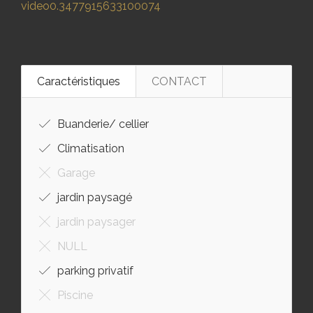
video0.3477915633100074
Caractéristiques
CONTACT
Buanderie/ cellier
Climatisation
Garage
jardin paysagé
jardin paysager
NULL
parking privatif
Piscine