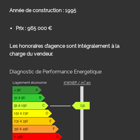
Année de construction : 1995
Prix : 965 000 €
Les honoraires d’agence sont intégralement à la
charge du vendeur.
Diagnostic de Performance Energetique
Logement économe
KWhEP / m².an
≤ 50
A
51 à 90
B
91 à 150
C
131
151 à 230
D
231 à 330
E
331 à 450
F
> 450
G