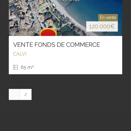
En vente
120 000
€
VENTE FONDS DE COMMERCE
CALVI
2
65 m
1
2