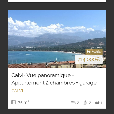
En vente
714 000
€
Calvi- Vue panoramique -
Appartement 2 chambres + garage
CALVI
2
75 m
2
2
1