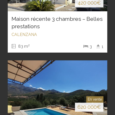
420 000
€
Maison récente 3 chambres – Belles
prestations
CALENZANA
2
83 m
3
1
En vente
620 000
€