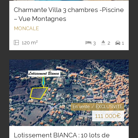
Charmante Villa 3 chambres -Piscine
– Vue Montagnes
MONCALE
2
120 m
3
2
1
En vente
EXCLUSIVITE
111 000
€
Lotissement BIANCA : 10 lots de