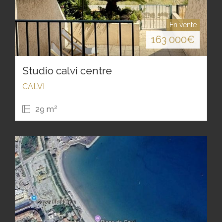
En vente
163 000
€
Studio calvi centre
CALVI
2
29 m