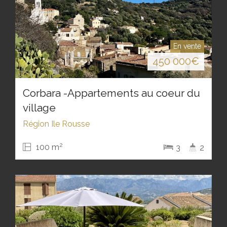
En vente
450 000
€
Corbara -Appartements au coeur du
village
Région Ile Rousse
2
100 m
3
2