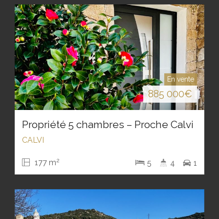
En vente
885 000
€
Propriété 5 chambres – Proche Calvi
CALVI
2
177 m
5
4
1