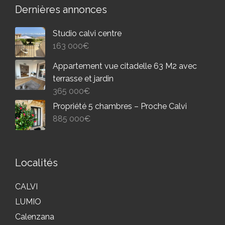
Dernières annonces
Studio calvi centre
163 000
€
Appartement vue citadelle 63 M2 avec
terrasse et jardin
365 000
€
Propriété 5 chambres – Proche Calvi
885 000
€
Localités
CALVI
LUMIO
Calenzana