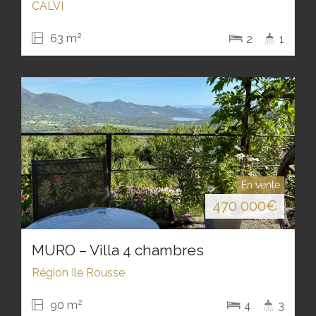
CALVI
2
63 m
2
1
En vente
470 000
€
MURO – Villa 4 chambres
Région Ile Rousse
2
90 m
4
3