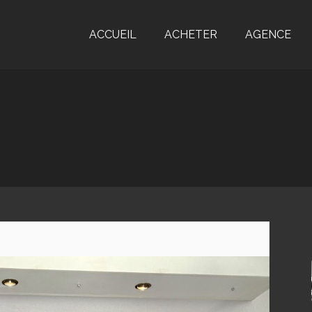
ACCUEIL
ACHETER
AGENCE
 */
/* code */
/* code */
/* code */
/* code */
/*