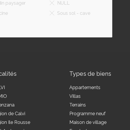
din paysager
NULL
cine
Sous sol - cave
alités
Types de biens
VI
Appartements
MIO
Villas
enzana
Terrains
ion de Calvi
Programme neuf
ion Ile Rousse
Maison de village