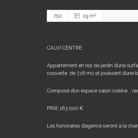
2
750
29 m
CALVI CENTRE
Appartement en rez de jardin d’une surf
couverte de 7.16 m2 et jouissant d’une b
Composé d’un espace salon cuisine , ra
PRIX: 163 000 €
Les honoraires d’agence seront à la cha