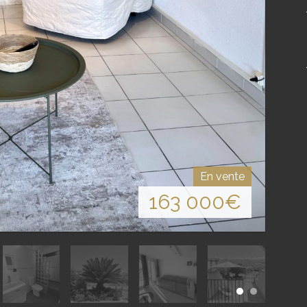
En vente
163 000
€