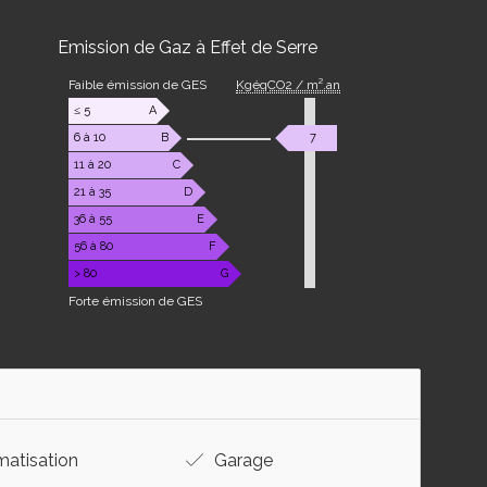
Emission de Gaz à Effet de Serre
Faible émission de GES
KgéqCO2 / m².an
≤ 5
A
6 à 10
B
7
11 à 20
C
21 à 35
D
36 à 55
E
56 à 80
F
> 80
G
Forte émission de GES
matisation
Garage