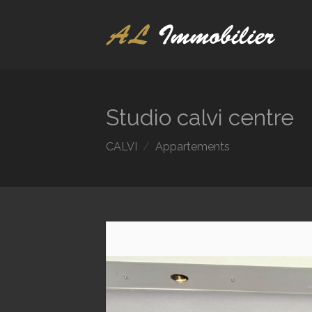
Studio calvi centre
CALVI
Appartements
/* code */
/* code */
/* code */
/* code
code */
/* code */