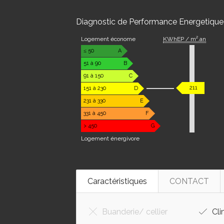
Diagnostic de Performance Energetique
Logement économe
KWhEP / m².an
≤ 50
A
51 à 90
B
91 à 150
C
211
151 à 230
D
231 à 330
E
331 à 450
F
> 450
G
Logement énergivore
Caractéristiques
CONTACT
Buanderie/ cellier
Cli