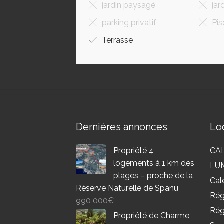
jardin paysagé
jar
parking privatif
Pis
Terrasse
Dernières annonces
Loc
Propriété 4
CAL
logements à 1 km des
LU
plages – proche de la
Cal
Réserve Naturelle de Spanu
Rég
990 000
€
Rég
Propriété de Charme