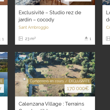
Exclusivité – Studio rez de
L
jardin – cocody
d
Sant Ambroggio
C
2
23 m
1
1
TE
Compromis en cours
EXCLUSIVITE
r
170 000
€
Calenzana Village : Terrains