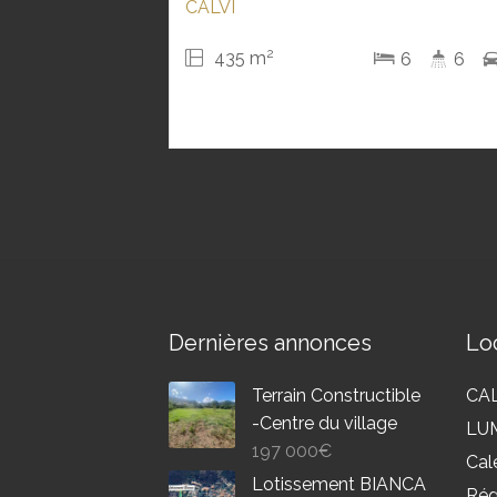
CALVI
2
435 m
6
6
Dernières annonces
Loc
Terrain Constructible
CAL
-Centre du village
LU
197 000
€
Cal
Lotissement BIANCA
Rég