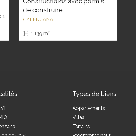
Constructibles avec permis
de construire
1
CALENZANA
2
1 139 m
alités
Types de biens
VI
Appartements
MIO
Villas
enzana
Terrains
ion de Calvi
Programme neuf