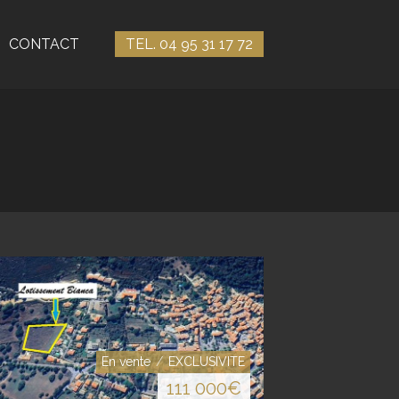
CONTACT
TEL. 04 95 31 17 72
En vente
EXCLUSIVITE
111 000
€