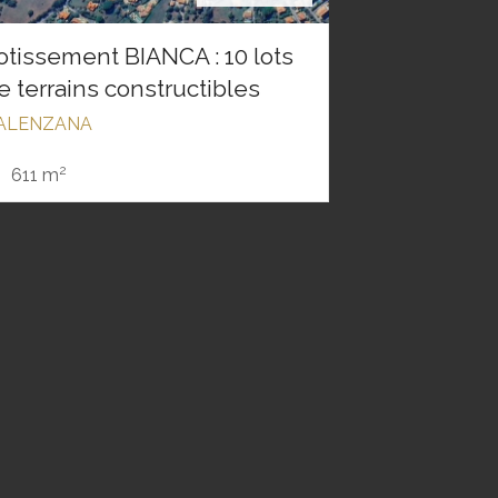
otissement BIANCA : 10 lots
e terrains constructibles
ALENZANA
2
611 m